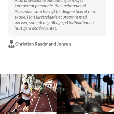
på klinikken. Super oplevelse i trygge hænder.
kompetent personale. Blev behandlet af
kan kun give de bedste anbefalinger herfra
Der blev prioriteret tid til at høre om mit forløb
Alexander, som hurtigt fik diagnosticeret min
Peter Koch
og jeg oplevede et grundigt arbejde med kontrol
skade. Han tilrettelagde et program med
Joshua Singh
og behandlingsforløb. Kan anbefales!
øvelser, som fik mig tilbage på fodboldbanen
hurtigere end forventet.
Cecilie
Christian Raadmand Jensen