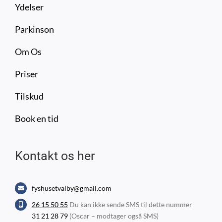
Ydelser
Parkinson
Om Os
Priser
Tilskud
Book en tid
Kontakt os her
fyshusetvalby@gmail.com
26 15 50 55
Du kan ikke sende SMS til dette nummer
31 21 28 79
(Oscar – modtager også SMS)