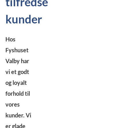
tilfredse
kunder
Hos
Fyshuset
Valby har
vi et godt
og loyalt
forhold til
vores
kunder. Vi
er glade