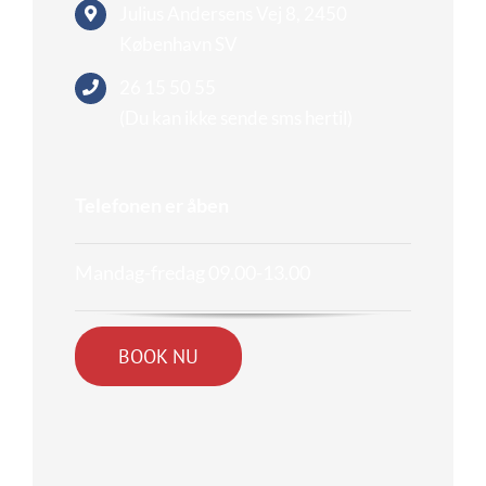
Julius Andersens Vej 8,
2450
København SV
26 15 50 55
(Du kan ikke sende sms hertil)
Telefonen er åben
Mandag-fredag 09.00-13.00
BOOK NU