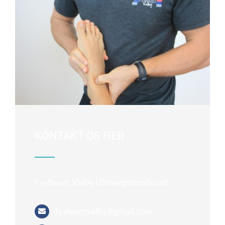
KONTAKT OS HER
Fyshuset Valby i Bevægelseshuset
fyshusetvalby@gmail.com