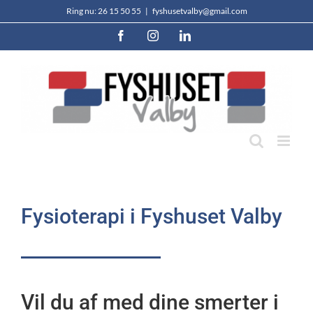
Skip
Ring nu: 26 15 50 55
|
fyshusetvalby@gmail.com
to
Facebook
Instagram
LinkedIn
content
Fysioterapi i Fyshuset Valby
Vil du af med dine smerter i