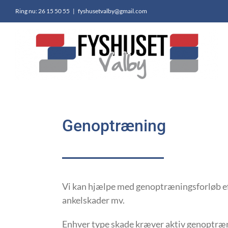
Skip
Ring nu: 26 15 50 55
|
fyshusetvalby@gmail.com
to
content
Genoptræning
Vi kan hjælpe med genoptræningsforløb eft
ankelskader mv.
Enhver type skade kræver aktiv genoptræn