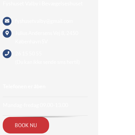
Fyshuset Valby i Bevægelseshuset
fyshusetvalby@gmail.com
Julius Andersens Vej 8,
2450
København SV
26 15 50 55
(Du kan ikke sende sms hertil)
Telefonen er åben
Mandag-fredag 09.00-13.00
BOOK NU