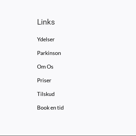
Links
Ydelser
Parkinson
Om Os
Priser
Tilskud
Book en tid