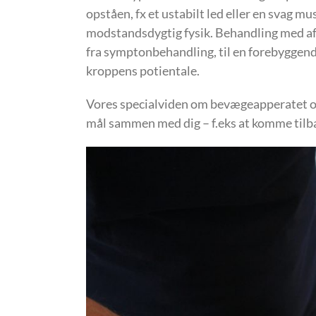
opståen, fx et ustabilt led eller en svag mu
modstandsdygtig fysik. Behandling med af
fra symptonbehandling, til en forebyggend
kroppens potientale.
Vores specialviden om bevægeapperatet og
mål sammen med dig – f.eks at komme tilbag