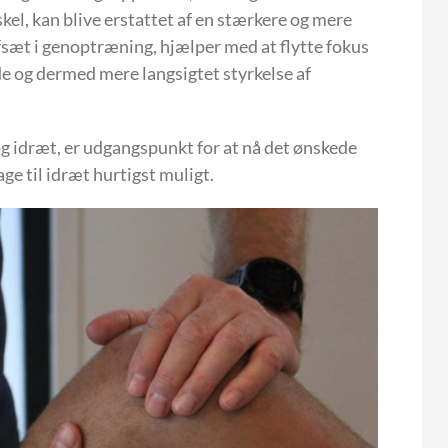
skel, kan blive erstattet af en stærkere og mere
sæt i genoptræning, hjælper med at flytte fokus
e og dermed mere langsigtet styrkelse af
 idræt, er udgangspunkt for at nå det ønskede
e til idræt hurtigst muligt.